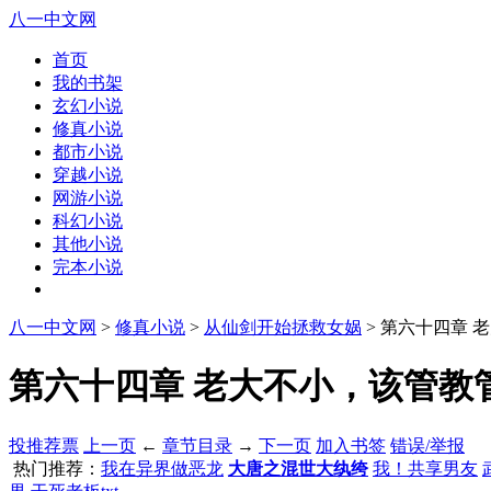
八一中文网
首页
我的书架
玄幻小说
修真小说
都市小说
穿越小说
网游小说
科幻小说
其他小说
完本小说
八一中文网
>
修真小说
>
从仙剑开始拯救女娲
> 第六十四章 
第六十四章 老大不小，该管教管教
投推荐票
上一页
←
章节目录
→
下一页
加入书签
错误/举报
热门推荐：
我在异界做恶龙
大唐之混世大纨绔
我！共享男友