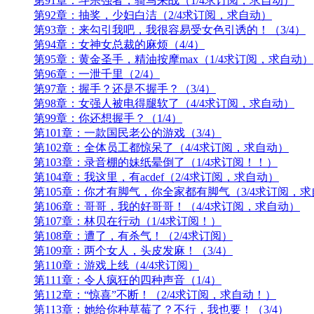
第91章：斗宗强者，骑马来战（1/4求订阅，求自动）
第92章：抽奖，少妇白洁（2/4求订阅，求自动）
第93章：来勾引我吧，我很容易受女色引诱的！（3/4）
第94章：女神女总裁的麻烦（4/4）
第95章：黄金圣手，精油按摩max（1/4求订阅，求自动）
第96章：一泄千里（2/4）
第97章：握手？还是不握手？（3/4）
第98章：女强人被电得腿软了（4/4求订阅，求自动）
第99章：你还想握手？（1/4）
第101章：一款国民老公的游戏（3/4）
第102章：全体员工都惊呆了（4/4求订阅，求自动）
第103章：录音棚的妹纸晕倒了（1/4求订阅！！）
第104章：我这里，有acdef（2/4求订阅，求自动）
第105章：你才有脚气，你全家都有脚气（3/4求订阅，
第106章：哥哥，我的好哥哥！（4/4求订阅，求自动）
第107章：林贝在行动（1/4求订阅！）
第108章：遭了，有杀气！（2/4求订阅）
第109章：两个女人，头皮发麻！（3/4）
第110章：游戏上线（4/4求订阅）
第111章：令人疯狂的四种声音（1/4）
第112章：“惊喜”不断！（2/4求订阅，求自动！）
第113章：她给你种草莓了？不行，我也要！（3/4）