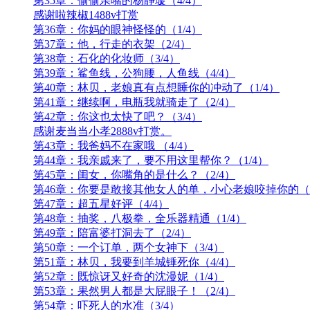
第35章：偷偷亲嘴的杨静璇（4/4）
感谢啦辣椒1488v打赏
第36章：你妈的眼神怪怪的（1/4）
第37章：他，行走的衣架（2/4）
第38章：石化的化妆师（3/4）
第39章：鲨鱼线，公狗腰，人鱼线（4/4）
第40章：林贝，老娘真有点想睡你的冲动了（1/4）
第41章：继续啊，电瓶我就骑走了（2/4）
第42章：你这也太快了吧？（3/4）
感谢麦当当小孝2888v打赏。
第43章：我爸妈不在家哦 （4/4）
第44章：我亲戚来了，要不用这里帮你？（1/4）
第45章：闺女，你嘴角的是什么？（2/4）
第46章：你要是敢接其他女人的单，小心老娘咬掉你的（3
第47章：超五星好评（4/4）
第48章：抽奖，八极拳，全乐器精通（1/4）
第49章：陪富婆打洞去了（2/4）
第50章：一个订单，两个女神下（3/4）
第51章：林贝，我要到羊城锤死你（4/4）
第52章：既惊讶又好奇的沈漫妮（1/4）
第53章：果然男人都是大屁眼子！（2/4）
第54章：吓死人的水准（3/4）