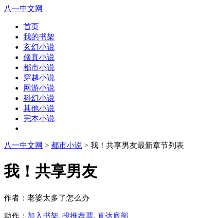
八一中文网
首页
我的书架
玄幻小说
修真小说
都市小说
穿越小说
网游小说
科幻小说
其他小说
完本小说
八一中文网
>
都市小说
> 我！共享男友最新章节列表
我！共享男友
作者：老婆太多了怎么办
动作：
加入书架
,
投推荐票
,
直达底部