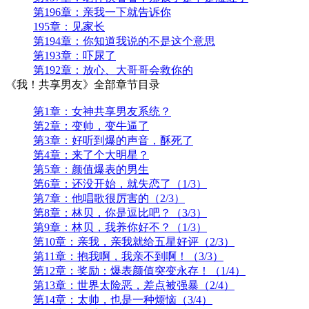
第196章：亲我一下就告诉你
195章：见家长
第194章：你知道我说的不是这个意思
第193章：吓尿了
第192章：放心、大哥哥会救你的
《我！共享男友》全部章节目录
第1章：女神共享男友系统？
第2章：变帅，变牛逼了
第3章：好听到爆的声音，酥死了
第4章：来了个大明星？
第5章：颜值爆表的男生
第6章：还没开始，就失恋了（1/3）
第7章：他唱歌很厉害的（2/3）
第8章：林贝，你是逗比吧？（3/3）
第9章：林贝，我养你好不？（1/3）
第10章：亲我，亲我就给五星好评（2/3）
第11章：抱我啊，我亲不到啊！（3/3）
第12章：奖励：爆表颜值突变永存！（1/4）
第13章：世界太险恶，差点被强暴（2/4）
第14章：太帅，也是一种烦恼（3/4）