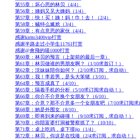
第55章：坏心思的林贝（4/4）
第56章：姨妈又见大姨妈（1/4）
第57章：快！买！姨！妈！巾！去！（2/4）
第58章：贼特么尴尬（3/4）
第59章：有点意思的家伙（4/4）
感谢kirito3400vip打赏
感谢半路走过小学生11761打赏
感谢@會飛的喵1000打赏
第60章：林贝的预言（上架前的最后一章）
第61章：林贝做谁的男朋友啊？（1/10求首订！）
第62章：沈妹妹陪你如何？（2/10求订阅，求自动）
第63章：我！李若男，是头大笨猪（3/10）
第64章：预言成真了（4/10）
第65章：隔着手机的分析（5/10求订阅求自动！）
第66章：你介不介意换个女朋友？（6/10）
第67章：介意？那不介意多一个女朋友吧（7/10求订阅
第68章：她是外围女（8/10）
第69章：即将到来的碰撞！（9/10求订阅，求自动！）
第70章：你陪富婆打洞被警察抓了？（10/10）
第71章：桌上吃鸡，桌下摸jio（1/4）
第72章：林贝，你这是在找揍（2/4求订阅，求自动！）