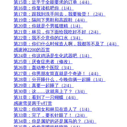
第15章：近乎于全能要求的订单（4/4）
第16章：你复读机吧你（1/4）
第17章：跟我到洗手间去，我要验货！（2/4）
第19章：隔间下男鞋和高跟鞋（4/4）
第20章：你就是个男狐狸精（1/4）
第21章：林贝，你下面给我吃好不好（2/4）
第22章：我不介意你的口水（3/4）
第23章：你们什么时候造人啊，我都等不及了（4/4）
感谢神2200的百赏
第24章：你这鸡汤是生化武器吧（1/4）
第25章：厌食症患者（修改）
第26章：轰动整个医院（3/4）
第27章：你男朋友简直就是个奇迹！（4/4）
第28章：分开睡什么，今晚你俩一起睡（1/4）
第29章：真要一起睡了（2/4）
第30章：这……这就亲上了？（3/4）
第31章：看到了一只蝴蝶（4/4）
感谢雪灵两千v打赏
第32章：你闺女和林贝在造人了（1/4）
第33章：完了，要长针眼了！（2/4）
第34章：你是属驴的还是属马的？（3/4）